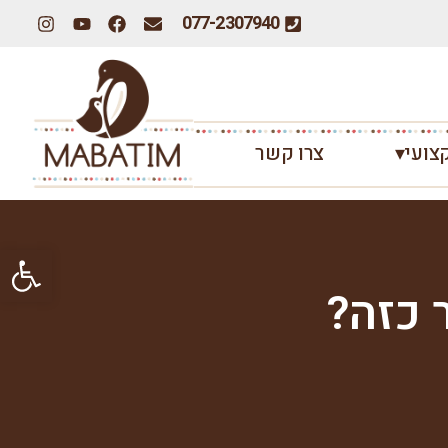
077-2307940
צועי▾
צרו קשר
פתח סרגל
 כזה?