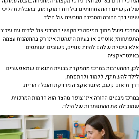
המרכז הוקם ב2013 והינו מרכז מקצועי המתמחה בהבנה עמוקה
של הקשיים ההתפתחותיים בילדות המוקדמת, ובהובלת תהליכי
שינוי דרך ההורה והסביבה הטבעית של הילד.
המרכז פועל מתוך תפיסה כי הקושי המרכזי של ילדים עם עיכוב
התפתחותי, אוטיזם או בעיות התנהגות אינו רק בהתנהגות עצמה
אלא ביכולת שלהם להיות פנויים, קשובים ושותפים
באינטראקציה.
לכן, ההתערבות במרכז מתמקדת בבניית התנאים שמאפשרים
לילד להשתתף, ללמוד ולהתפתח,
דרך תיאום קשב, אינטראקציה מדויקת והובלה הורית.
במרכז מבטים ההורה אינו צופה מהצד הוא הדמות המרכזית
שמובילה את ההתפתחות של הילד.