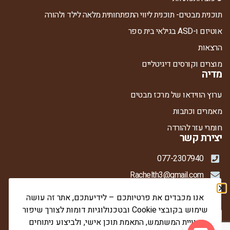
תוכנית מבטים- תוכנית ליווי התפתחותית מלאה לילד ולהורה
אוטיזם ו-ASD בגילאי בית ספר
הרצאות
מוצרים וקורסים דיגיטליים
מדיה
ערוץ הווידאו של מרכז מבטים
מאמרים וכתבות
חומרי עזר להורדה
יצירת קשר
077-2307940
Rachelth3@gmail.com
ברדיצ'בסקי 21, קומה 1, קרית אתא
אנו מכבדים את פרטיותכם – לידיעתכם, אתר זה עושה
שימוש בקובצי Cookie ובטכנולוגיות דומות לצורך שיפור
חוויית המשתמש, התאמת תוכן אישי, ולביצוע ניתוחים