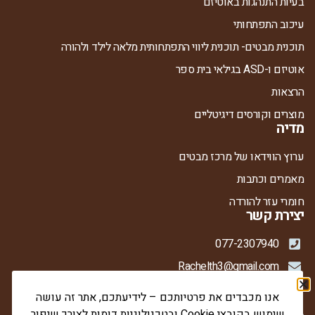
בעיות התנהגות באוטיזם
עיכוב התפתחותי
תוכנית מבטים- תוכנית ליווי התפתחותית מלאה לילד ולהורה
אוטיזם ו-ASD בגילאי בית ספר
הרצאות
מוצרים וקורסים דיגיטליים
מדיה
ערוץ הווידאו של מרכז מבטים
מאמרים וכתבות
חומרי עזר להורדה
יצירת קשר
077-2307940
Rachelth3@gmail.com
ברדיצ'בסקי 21, קומה 1, קרית אתא
אנו מכבדים את פרטיותכם – לידיעתכם, אתר זה עושה
שימוש בקובצי Cookie ובטכנולוגיות דומות לצורך שיפור