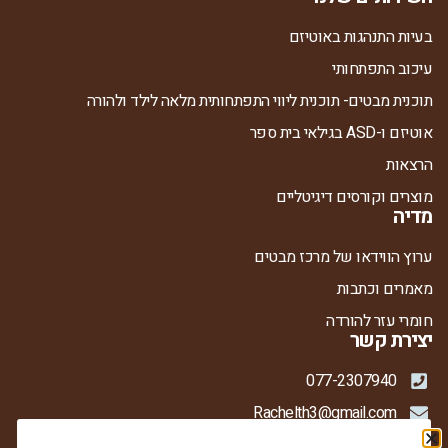
בעיות התנהגות באוטיזם
עיכוב התפתחותי
תוכנית מבטים- תוכנית ליווי התפתחותית מלאה לילד ולהורה
אוטיזם ו-ASD בגילאי בית ספר
הרצאות
מוצרים וקורסים דיגיטליים
מדיה
ערוץ הווידאו של מרכז מבטים
מאמרים וכתבות
חומרי עזר להורדה
יצירת קשר
077-2307940
Rachelth3@gmail.com
ברדיצ'בסקי 21, קומה 1, קרית אתא