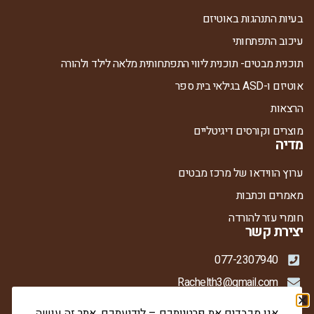
בעיות התנהגות באוטיזם
עיכוב התפתחותי
תוכנית מבטים- תוכנית ליווי התפתחותית מלאה לילד ולהורה
אוטיזם ו-ASD בגילאי בית ספר
הרצאות
מוצרים וקורסים דיגיטליים
מדיה
ערוץ הווידאו של מרכז מבטים
מאמרים וכתבות
חומרי עזר להורדה
יצירת קשר
077-2307940
Rachelth3@gmail.com
ברדיצ'בסקי 21, קומה 1, קרית אתא
אנו מכבדים את פרטיותכם – לידיעתכם, אתר זה עושה