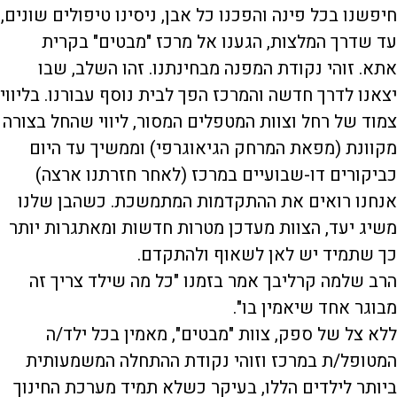
חיפשנו בכל פינה והפכנו כל אבן, ניסינו טיפולים שונים,
עד שדרך המלצות, הגענו אל מרכז "מבטים" בקרית
אתא. זוהי נקודת המפנה מבחינתנו. זהו השלב, שבו
יצאנו לדרך חדשה והמרכז הפך לבית נוסף עבורנו. בליווי
צמוד של רחל וצוות המטפלים המסור, ליווי שהחל בצורה
מקוונת (מפאת המרחק הגיאוגרפי) וממשיך עד היום
כביקורים דו-שבועיים במרכז (לאחר חזרתנו ארצה)
אנחנו רואים את ההתקדמות המתמשכת. כשהבן שלנו
משיג יעד, הצוות מעדכן מטרות חדשות ומאתגרות יותר
כך שתמיד יש לאן לשאוף ולהתקדם.
הרב שלמה קרליבך אמר בזמנו "כל מה שילד צריך זה
מבוגר אחד שיאמין בו".
ללא צל של ספק, צוות "מבטים", מאמין בכל ילד/ה
המטופל/ת במרכז וזוהי נקודת ההתחלה המשמעותית
ביותר לילדים הללו, בעיקר כשלא תמיד מערכת החינוך