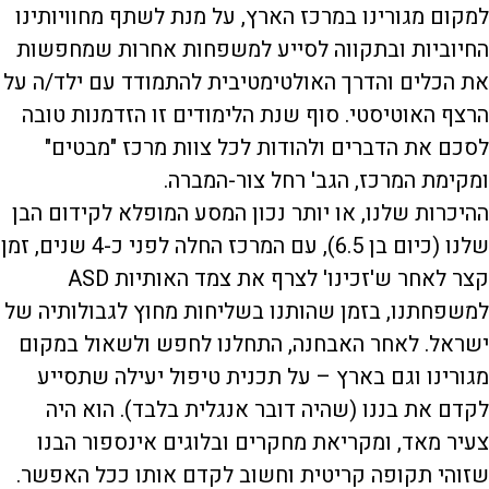
למקום מגורינו במרכז הארץ, על מנת לשתף מחוויותינו
החיוביות ובתקווה לסייע למשפחות אחרות שמחפשות
את הכלים והדרך האולטימטיבית להתמודד עם ילד/ה על
הרצף האוטיסטי. סוף שנת הלימודים זו הזדמנות טובה
לסכם את הדברים ולהודות לכל צוות מרכז "מבטים"
ומקימת המרכז, הגב' רחל צור-המברה.
ההיכרות שלנו, או יותר נכון המסע המופלא לקידום הבן
שלנו (כיום בן 6.5), עם המרכז החלה לפני כ-4 שנים, זמן
קצר לאחר ש'זכינו' לצרף את צמד האותיות ASD
למשפחתנו, בזמן שהותנו בשליחות מחוץ לגבולותיה של
ישראל. לאחר האבחנה, התחלנו לחפש ולשאול במקום
מגורינו וגם בארץ – על תכנית טיפול יעילה שתסייע
לקדם את בננו (שהיה דובר אנגלית בלבד). הוא היה
צעיר מאד, ומקריאת מחקרים ובלוגים אינספור הבנו
שזוהי תקופה קריטית וחשוב לקדם אותו ככל האפשר.