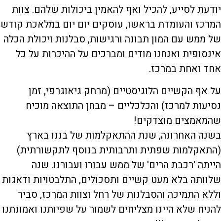
יודעת לסייע, להכיל ואף להאמין ביכולות שלהם. צוות
המרכז והעומדת בראשו, עוסקים יום יום במלאכת קודש
של ממש עם המון תבונה ורגישות, סבלנות ויכולת הכלה
אינסופית ואנחנו מודים ומברכים על ההיכרות על כל
אחד ואחת במרכז.
על אף הקשיים הלוגיסטיים (מרחק גיאוגרפי, זמן
נסיעות למרכז) והכלכליים – מבחן התוצאה מוכיח
שהמאמצים מוצדקים!
בשנה האחרונה, שנת ההתאקלמות של בננו בארץ
(התאקלמות שפתית ותרבותית בנוסף לתקשורתית)
הייתה 'רכבת הרים' של ממש עבורו ועבורנו. שנה
שלוותה בלא מעט קשיים ותסכולים, התלבטויות ודאגות
וללא התמיכה והסבלנות של רחל וצוות המרכז, סביר
להניח שלא היינו מצליחים לשמור על שפיותנו ואמונתנו